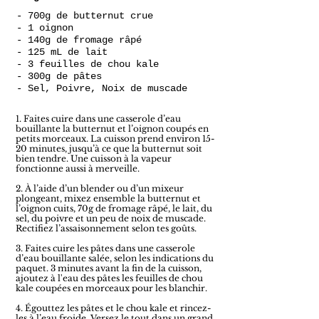
- 700g de butternut crue
- 1 oignon
- 140g de fromage râpé
- 125 mL de lait
- 3 feuilles de chou kale
- 300g de pâtes
- Sel, Poivre, Noix de muscade
1. Faites cuire dans une casserole d’eau
bouillante la butternut et l’oignon coupés en
petits morceaux. La cuisson prend environ 15-
20 minutes, jusqu’à ce que la butternut soit
bien tendre. Une cuisson à la vapeur
fonctionne aussi à merveille.
2. À l’aide d’un blender ou d’un mixeur
plongeant, mixez ensemble la butternut et
l’oignon cuits, 70g de fromage râpé, le lait, du
sel, du poivre et un peu de noix de muscade.
Rectifiez l’assaisonnement selon tes goûts.
3. Faites cuire les pâtes dans une casserole
d’eau bouillante salée, selon les indications du
paquet. 3 minutes avant la fin de la cuisson,
ajoutez à l'eau des pâtes les feuilles de chou
kale coupées en morceaux pour les blanchir.
4. Égouttez les pâtes et le chou kale et rincez-
les à l’eau froide. Versez le tout dans un grand