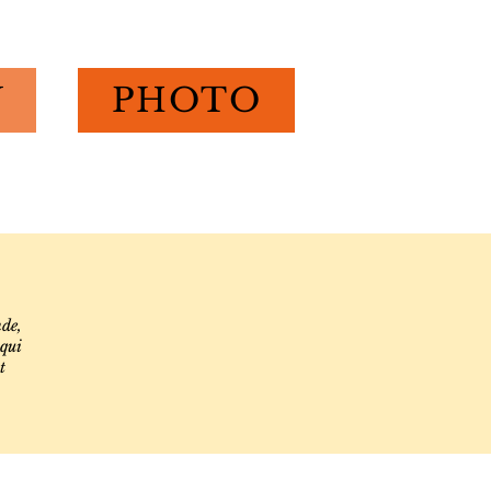
N
PHOTO
nde,
 qui
t