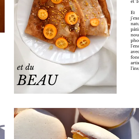
et T
Et 
j'ex
nat
pât
nou
pho
l'e
ave
fon
art
et du
l'in
BEAU