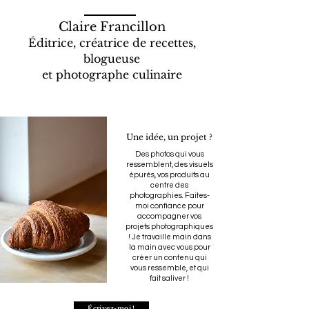
Claire Francillon
Éditrice, créatrice de recettes,
blogueuse
et photographe culinaire
Une idée, un projet ?
Des photos qui vous
ressemblent, des visuels
épurés, vos produits au
centre des
photographies. Faites-
moi confiance pour
accompagner vos
projets photographiques
! Je travaille main dans
la main avec vous pour
créer un contenu qui
vous ressemble, et qui
fait saliver !
Écrivez-moi !