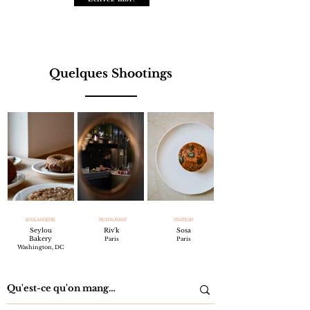
Quelques Shootings
BOULANGERIE
RESTAURANT
TRAITEUR
Seylou
Riv'k
Sosa
Bakery
Paris
Paris
Washington, DC