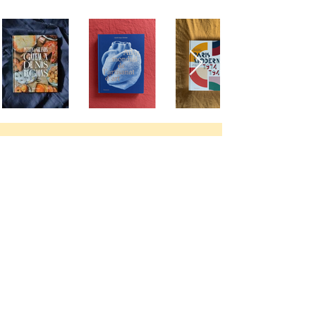
Claire Francillon
Éditrice de livres de cuisine,
créatrice de recettes et photographe
culinaire