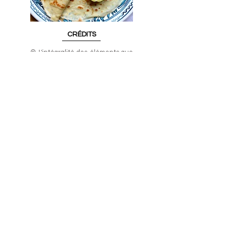
CRÉDITS
© L'intégralité des éléments que
vous pouvez retrouver sur ce site
ainsi que sur ma page Instagram:
recettes, textes et
photographies, sont ma propriété
exclusive (sauf mention contraire
explicitement mentionnée). Sans
accord préalable, toute
reproduction complète ou
partielle d'un de ces éléments, et
par quelque procédé que ce soit,
est strictement interdite.
2026 Clairecipes © Tous droits réservés