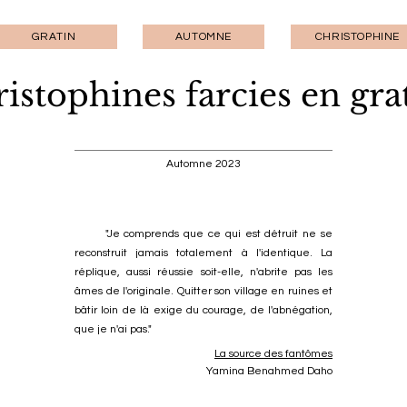
GRATIN
AUTOMNE
CHRISTOPHINE
istophines farcies en gra
Automne
2023
"Je comprends que ce qui est détruit ne se
reconstruit jamais totalement à l'identique. La
réplique, aussi réussie soit-elle, n'abrite pas les
âmes de l'originale. Quitter son village en ruines et
bâtir loin de là exige du courage, de l'abnégation,
que je n'ai pas."
La source des fantômes
Yamina Benahmed Daho