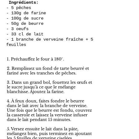
Ingrédients
:
- 5 pêches
- 130g de farine
- 100g de sucre
- 50g de beurre
- 3 oeufs
- 33 cl de lait
- 1 branche de verveine fraîche + 5
feuilles
1. Préchauffez le four à 180°.
2. Remplissez un fond de tarte beurré et
fariné avec les tranches de pêches.
3. Dans un grand bol, fouettez les œufs et
le sucre jusqu’à ce que le mélange
blanchisse. Ajoutez la farine.
4. À feux doux, faites fondre le beurre
dans le lait avec la branche de verveine.
Une fois que le beurre est fondu, couvrez
la casserole et laissez la verveine infuser
dans le lait pendant 15 minutes.
5. Versez ensuite le lait dans la pâte,
mélangez bien, puis terminez en ajoutant
les 5 feuilles de verveine ciselées.