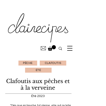
PÊCHE
CLAFOUTIS
ÉTÉ
Clafoutis aux pêches et
à la verveine
Été 2023
"Dès que sa bouche fut pleine, elle sut qu'elle