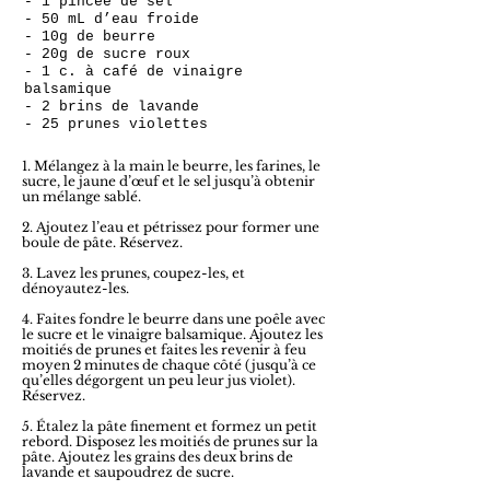
- 1 pincée de sel
- 50 mL d’eau froide
- 10g de beurre
- 20g de sucre roux
- 1 c. à café de vinaigre
balsamique
- 2 brins de lavande
- 25 prunes violettes
1. Mélangez à la main le beurre, les farines, le
sucre, le jaune d’œuf et le sel jusqu’à obtenir
un mélange sablé.
2. Ajoutez l’eau et pétrissez pour former une
boule de pâte. Réservez.
3. Lavez les prunes, coupez-les, et
dénoyautez-les.
4. Faites fondre le beurre dans une poêle avec
le sucre et le vinaigre balsamique. Ajoutez les
moitiés de prunes et faites les revenir à feu
moyen 2 minutes de chaque côté (jusqu’à ce
qu’elles dégorgent un peu leur jus violet).
Réservez.
5. Étalez la pâte finement et formez un petit
rebord. Disposez les moitiés de prunes sur la
pâte. Ajoutez les grains des deux brins de
lavande et saupoudrez de sucre.